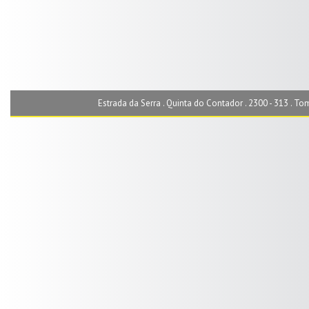
Estrada da Serra . Quinta do Contador . 2300 - 313 . Toma